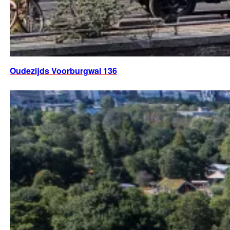
Oudezijds Voorburgwal 136