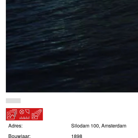
open-
open-
open-
gallery
gallery
gallery
Adres:
Silodam 100, Amsterdam
Bouwjaar:
1898