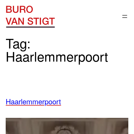
Ga
naar
de
inhoud
Tag:
Haarlemmerpoort
Haarlemmerpoort