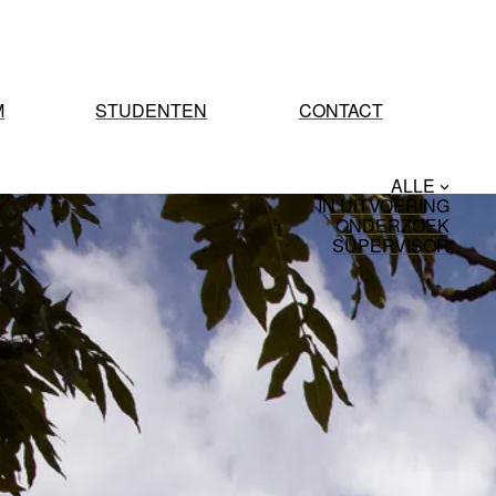
M
STUDENTEN
CONTACT
ALLE
IN UITVOERING
ONDERZOEK
SUPERVISOR