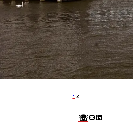
1
2
☏
E-mail
LinkedIn