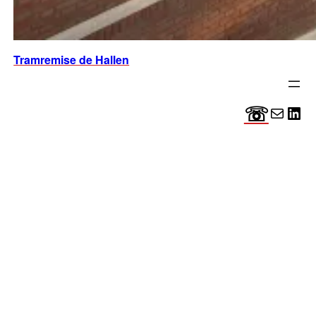
Tramremise de Hallen
☏
E-mail
Lin